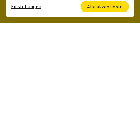
Einstellungen
Alle akzeptieren
Deine Ansprechpartnerin
Kerstin Lehrbach
HR Manager
+49 6134 5006 120
Was wir zu bieten
haben:
Möglichkeit eine Region mitzugestalten und eigene