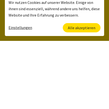
Wir nutzen Cookies auf unserer Website. Einige von
ihnen sind essenziell, während andere uns helfen, diese
Website und Ihre Erfahrung zu verbessern.
Einstellungen
Alle akzeptieren
Deine Ansprechpartnerin
Kerstin Lehrbach
HR Manager
+49 6134 5006 120
Was wir zu bieten
haben: