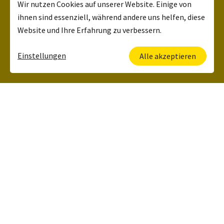
Wir nutzen Cookies auf unserer Website. Einige von
ihnen sind essenziell, während andere uns helfen, diese
Website und Ihre Erfahrung zu verbessern.
Einstellungen
Alle akzeptieren
Deine Ansprechpartnerin
Kerstin Lehrbach
HR Manager
+49 6134 5006 120
Was wir zu bieten
haben: