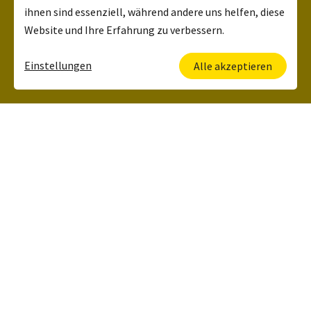
ihnen sind essenziell, während andere uns helfen, diese
Website und Ihre Erfahrung zu verbessern.
Einstellungen
Alle akzeptieren
Deine Ansprechpartnerin
Kerstin Lehrbach
HR Manager
+49 6134 5006 120
Was wir zu bieten
haben: