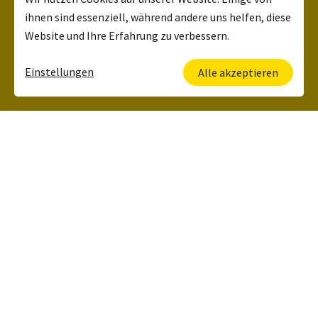
ihnen sind essenziell, während andere uns helfen, diese
Website und Ihre Erfahrung zu verbessern.
Einstellungen
Alle akzeptieren
Deine Ansprechpartnerin
Kerstin Lehrbach
HR Manager
+49 6134 5006 120
Was wir zu bieten
haben: