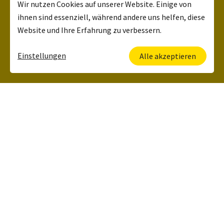
Wir nutzen Cookies auf unserer Website. Einige von
ihnen sind essenziell, während andere uns helfen, diese
Website und Ihre Erfahrung zu verbessern.
Einstellungen
Alle akzeptieren
Deine Ansprechpartnerin
Kerstin Lehrbach
HR Manager
+49 6134 5006 120
Was wir zu bieten
haben: